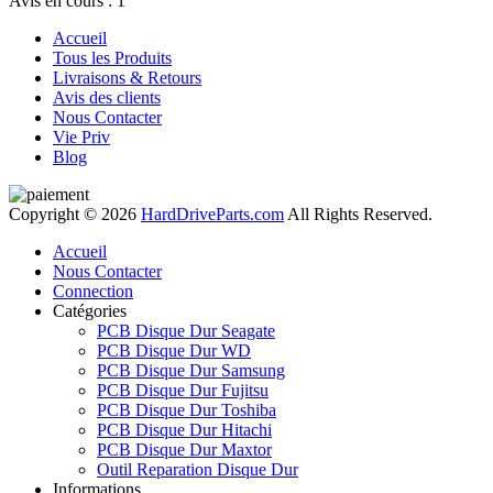
Avis en cours : 1
Accueil
Tous les Produits
Livraisons & Retours
Avis des clients
Nous Contacter
Vie Priv
Blog
Copyright © 2026
HardDriveParts.com
All Rights Reserved.
Accueil
Nous Contacter
Connection
Catégories
PCB Disque Dur Seagate
PCB Disque Dur WD
PCB Disque Dur Samsung
PCB Disque Dur Fujitsu
PCB Disque Dur Toshiba
PCB Disque Dur Hitachi
PCB Disque Dur Maxtor
Outil Reparation Disque Dur
Informations