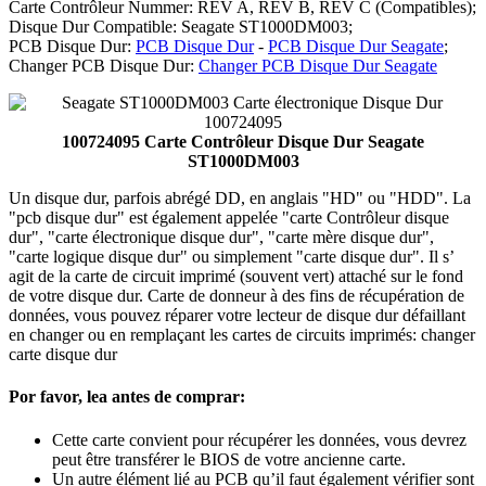
Carte Contrôleur Nummer: REV A, REV B, REV C (Compatibles);
Disque Dur Compatible: Seagate ST1000DM003;
PCB Disque Dur:
PCB Disque Dur
-
PCB Disque Dur Seagate
;
Changer PCB Disque Dur:
Changer PCB Disque Dur Seagate
100724095 Carte Contrôleur Disque Dur Seagate
ST1000DM003
Un disque dur, parfois abrégé DD, en anglais "HD" ou "HDD". La
"pcb disque dur" est également appelée "carte Contrôleur disque
dur", "carte électronique disque dur", "carte mère disque dur",
"carte logique disque dur" ou simplement "carte disque dur". Il s’
agit de la carte de circuit imprimé (souvent vert) attaché sur le fond
de votre disque dur. Carte de donneur à des fins de récupération de
données, vous pouvez réparer votre lecteur de disque dur défaillant
en changer ou en remplaçant les cartes de circuits imprimés: changer
carte disque dur
Por favor, lea antes de comprar:
Cette carte convient pour récupérer les données, vous devrez
peut être transférer le BIOS de votre ancienne carte.
Un autre élément lié au PCB qu’il faut également vérifier sont