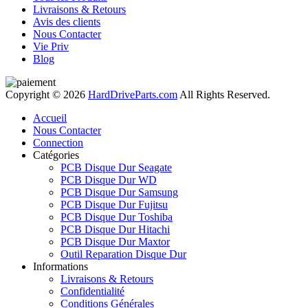
Livraisons & Retours
Avis des clients
Nous Contacter
Vie Priv
Blog
Copyright © 2026
HardDriveParts.com
All Rights Reserved.
Accueil
Nous Contacter
Connection
Catégories
PCB Disque Dur Seagate
PCB Disque Dur WD
PCB Disque Dur Samsung
PCB Disque Dur Fujitsu
PCB Disque Dur Toshiba
PCB Disque Dur Hitachi
PCB Disque Dur Maxtor
Outil Reparation Disque Dur
Informations
Livraisons & Retours
Confidentialité
Conditions Générales