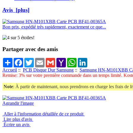
Avis [plus]
Bon prix, expédié très rapidement, exactement ce que...
Partager avec des amis
Share
Facebook
Twitter
Email
Gmail
Yahoo
WhatsApp
LinkedIn
Mail
Accueil
::
PCB Disque Dur Samsung
::
Samsung HN-M101XBB Ca
Remise: 3% sur votre première commande dans un temps limité. Koste
Note
: À partir de maintenant, nous prendrons en charge les frais de li
Agrandir l'image
Aller à l'information détaillée de ce produit
Lire plus d'avis
Écrire un avis