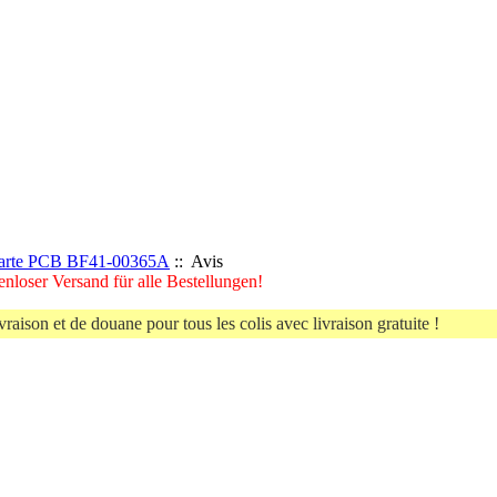
rte PCB BF41-00365A
:: Avis
nloser Versand für alle Bestellungen!
vraison et de douane pour tous les colis avec livraison gratuite !