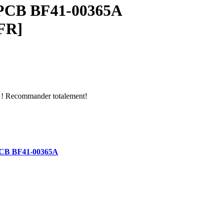
PCB BF41-00365A
FR]
ent ! Recommander totalement!
CB BF41-00365A