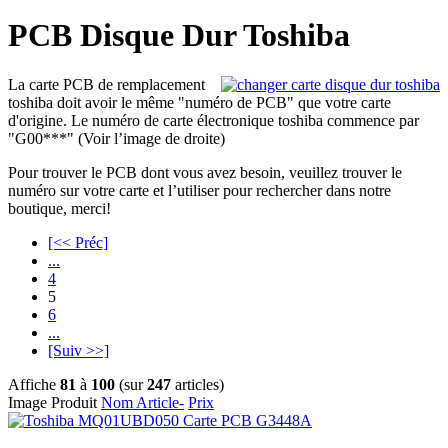
PCB Disque Dur Toshiba
La carte PCB de remplacement
toshiba doit avoir le même "numéro de PCB" que votre carte
d'origine. Le numéro de carte électronique toshiba commence par
"G00***" (Voir l’image de droite)
Pour trouver le PCB dont vous avez besoin, veuillez trouver le
numéro sur votre carte et l’utiliser pour rechercher dans notre
boutique, merci!
[<< Préc]
...
4
5
6
...
[Suiv >>]
Affiche
81
à
100
(sur
247
articles)
Image Produit
Nom Article-
Prix