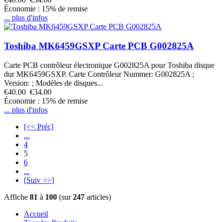
Économie : 15% de remise
... plus d'infos
Toshiba MK6459GSXP Carte PCB G002825A
Carte PCB contrôleur électronique G002825A pour Toshiba disque
dur MK6459GSXP. Carte Contrôleur Nummer: G002825A ;
Version: ; Modèles de disques...
€40.00
€34.00
Économie : 15% de remise
... plus d'infos
[<< Préc]
...
4
5
6
...
[Suiv >>]
Affiche
81
à
100
(sur
247
articles)
Accueil