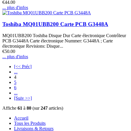
€44.00
... plus d'infos
Toshiba MQ01UBB200 Carte PCB G3448A
MQ01UBB200 Toshiba Disque Dur Carte électronique Contrôleur
PCB G3448A Carte électronique Nummer: G3448A ; Carte
électronique Revisions: Disque...
€50.00
... plus d'infos
[<< Préc]
...
4
5
6
...
[Suiv >>]
Affiche
61
à
80
(sur
247
articles)
Accueil
Tous les Produits
Livraisons & Retours