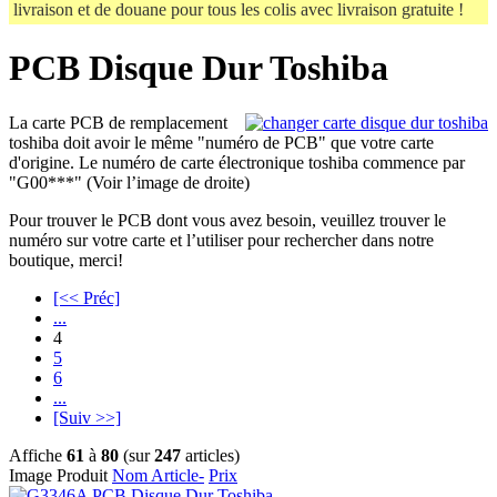
livraison et de douane pour tous les colis avec livraison gratuite !
PCB Disque Dur Toshiba
La carte PCB de remplacement
toshiba doit avoir le même "numéro de PCB" que votre carte
d'origine. Le numéro de carte électronique toshiba commence par
"G00***" (Voir l’image de droite)
Pour trouver le PCB dont vous avez besoin, veuillez trouver le
numéro sur votre carte et l’utiliser pour rechercher dans notre
boutique, merci!
[<< Préc]
...
4
5
6
...
[Suiv >>]
Affiche
61
à
80
(sur
247
articles)
Image Produit
Nom Article-
Prix