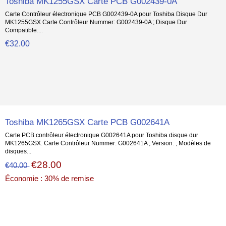
Toshiba MK1255GSX Carte PCB G002439-0A
Carte Contrôleur électronique PCB G002439-0A pour Toshiba Disque Dur
MK1255GSX Carte Contrôleur Nummer: G002439-0A ; Disque Dur
Compatible:...
€32.00
Toshiba MK1265GSX Carte PCB G002641A
Carte PCB contrôleur électronique G002641A pour Toshiba disque dur
MK1265GSX. Carte Contrôleur Nummer: G002641A ; Version: ; Modèles de
disques...
€28.00
€40.00
Économie : 30% de remise