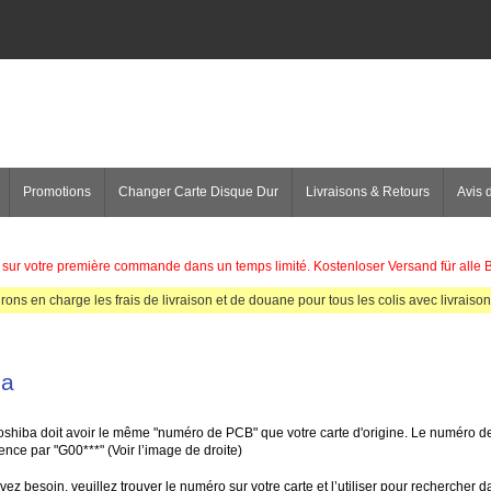
Promotions
Changer Carte Disque Dur
Livraisons & Retours
Avis d
sur votre première commande dans un temps limité. Kostenloser Versand für alle 
rons en charge les frais de livraison et de douane pour tous les colis avec livraison 
ba
shiba doit avoir le même "numéro de PCB" que votre carte d'origine. Le numéro d
nce par "G00***" (Voir l’image de droite)
ez besoin, veuillez trouver le numéro sur votre carte et l’utiliser pour rechercher 