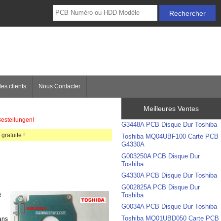
es clients
Nous Contacter
Meilleures Ventes
Bestellungen!
G3448A PCB Disque Dur Toshiba
gratuite !
Toshiba MQ04UBF100 Carte PCB
G4330A
G003250A PCB Disque Dur
Toshiba
G4330A PCB Disque Dur Toshiba
G002825A PCB Disque Dur
Toshiba
e
G0034A PCB Disque Dur Toshiba
Toshiba MQ01UBD050 Carte PCB
dans