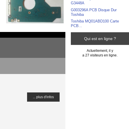
G3448A
G003296A PCB Disque Dur
Toshiba
Toshiba MQ01ABD100 Carte
PCB...
Qui est en ligne ?
Actuellement, il y
a 27 visiteurs en ligne.
... plus d'infos