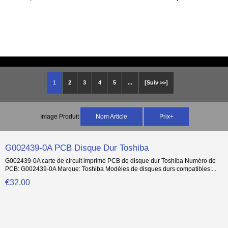
1
2
3
4
5
...
[Suiv >>]
Image Produit
Nom Article
Prix+
G002439-0A PCB Disque Dur Toshiba
G002439-0A carte de circuit imprimé PCB de disque dur Toshiba Numéro de
PCB: G002439-0A Marque: Toshiba Modèles de disques durs compatibles:...
€32.00