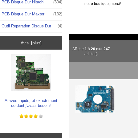
PCB Disque Dur Hitachi
(304)
notre boutique, merci!
PCB Disque Dur Maxtor
(132)
Outil Reparation Disque Dur
(4)
Avis [plus]
Affiche
1
à
20
(sur
247
articles)
Arrivée rapide, et exactement
ce dont j'avais besoin!