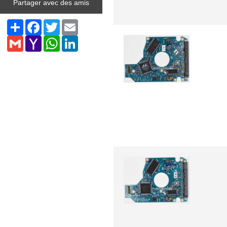
Partager avec des amis
Share
Facebook
Twitter
Email
Gmail
Yahoo
WhatsApp
LinkedIn
Mail