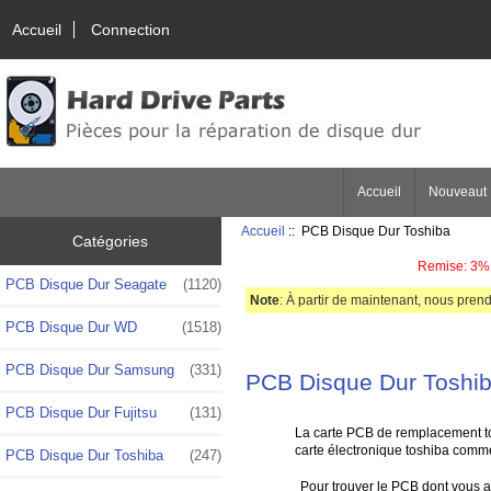
Accueil
Connection
Accueil
Nouveaut
Accueil
:: PCB Disque Dur Toshiba
Catégories
Remise: 3% 
PCB Disque Dur Seagate
(1120)
Note
: À partir de maintenant, nous prend
PCB Disque Dur WD
(1518)
PCB Disque Dur Samsung
(331)
PCB Disque Dur Toshi
PCB Disque Dur Fujitsu
(131)
La carte PCB de remplacement to
carte électronique toshiba comme
PCB Disque Dur Toshiba
(247)
Pour trouver le PCB dont vous av