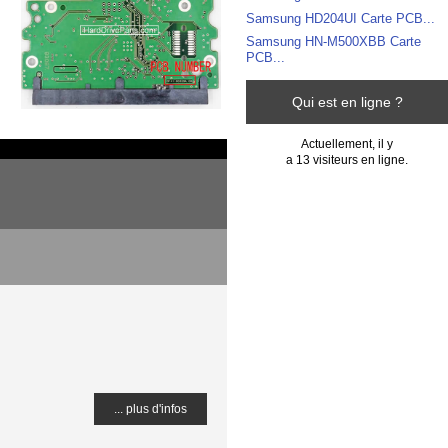
Samsung HD204UI Carte PCB...
Samsung HN-M500XBB Carte
PCB...
Qui est en ligne ?
Actuellement, il y
a 13 visiteurs en ligne.
... plus d'infos