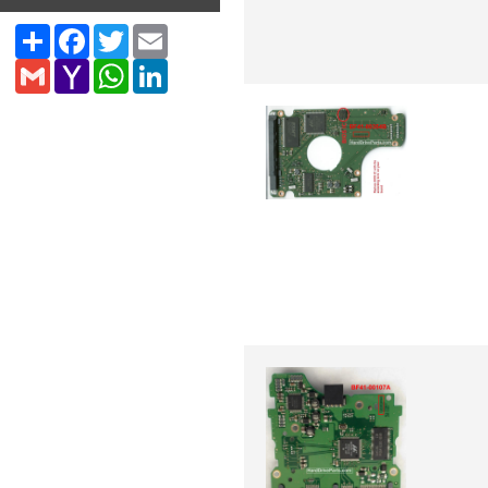
Share
Facebook
Twitter
Email
Gmail
Yahoo
WhatsApp
LinkedIn
Mail