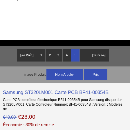
[<< Préc]
1
2
3
4
5
...
[Suiv >>]
Image Produit
Nom Article-
Prix
Samsung ST320LM001 Carte PCB BF41-00354B
Carte PCB contrôleur électronique BF41-00354B pour Samsung disque dur
ST320LM001. Carte Contrôleur Nummer: BF41-00354B ; Version: ; Modèles
de...
€28.00
€40.00
Économie : 30% de remise