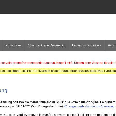
Promotions
Changer Carte Disque Dur
Livraisons & Retours
Avis d
sur votre première commande dans un temps limité. Kostenloser Versand für alle 
rons en charge les frais de livraison et de douane pour tous les colis avec livraison 
ung
msung doit avoir le même "numéro de PCB" que votre carte d'origine. Le numéro
ence par "BF41-***" (Voir l’image de droite).
Changer carte disque dur Samsung
ez besoin, veuillez trouver le numéro sur votre carte et l’utiliser pour rechercher 