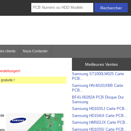
es clients
Nous Contacter
Meilleures Ventes
Bestellungen!
Samsung ST1000LM025 Carte
PCB...
gratuite !
Samsung HN-M101XBB Carte
PCB...
BF41-00282A PCB Disque Dur
Samsung
Samsung HD103SJ Carte PCB...
Samsung HD154UI Carte PCB...
 de
Samsung HM502JX Carte PCB...
Samsung HD103SI Carte PCB...
dans