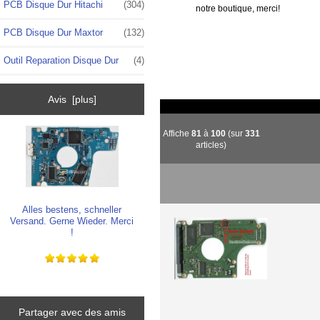
PCB Disque Dur Hitachi
(304)
notre boutique, merci!
PCB Disque Dur Maxtor
(132)
Outil Reparation Disque Dur
(4)
Avis [plus]
Affiche
81
à
100
(sur
331
articles)
Alles bestens, schneller
Versand. Gerne Wieder. Merci
!
Partager avec des amis