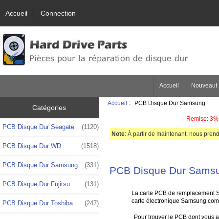
Accueil
Connection
Accueil
Nouveaut
Accueil
:: PCB Disque Dur Samsung
Catégories
Remise: 3% 
PCB Disque Dur Seagate
(1120)
Note
: À partir de maintenant, nous prend
PCB Disque Dur WD
(1518)
PCB Disque Dur Samsung
(331)
PCB Disque Dur Sams
PCB Disque Dur Fujitsu
(131)
La carte PCB de remplacement Sa
carte électronique Samsung comm
PCB Disque Dur Toshiba
(247)
Pour trouver le PCB dont vous av