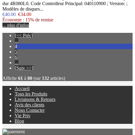
dur 4R080L0. Code Controlleur Principal: 040110900 ; Version: ;
Modèles de disques...
€40.00
€34.00
Économie : 15% de remise
... plus d'infos
[<< Préc]
...
4
5
6
...
[Suiv >>]
Affiche
61
à
80
(sur
132
articles)
Accueil
Tous les Produits
Livraisons & Retours
Avis des clients
Nous Contacter
Vie Priv
Blog