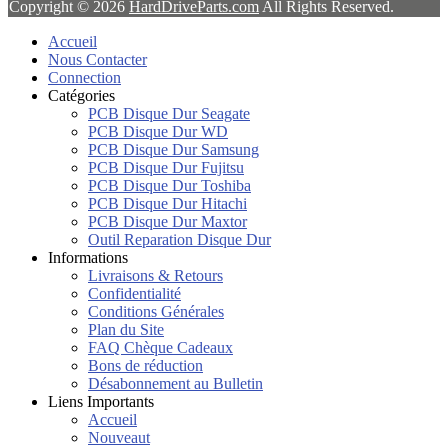
Copyright © 2026
HardDriveParts.com
All Rights Reserved.
Accueil
Nous Contacter
Connection
Catégories
PCB Disque Dur Seagate
PCB Disque Dur WD
PCB Disque Dur Samsung
PCB Disque Dur Fujitsu
PCB Disque Dur Toshiba
PCB Disque Dur Hitachi
PCB Disque Dur Maxtor
Outil Reparation Disque Dur
Informations
Livraisons & Retours
Confidentialité
Conditions Générales
Plan du Site
FAQ Chèque Cadeaux
Bons de réduction
Désabonnement au Bulletin
Liens Importants
Accueil
Nouveaut