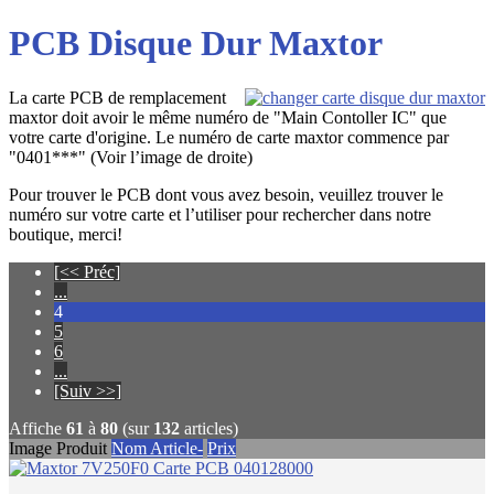
PCB Disque Dur Maxtor
La carte PCB de remplacement
maxtor doit avoir le même numéro de "Main Contoller IC" que
votre carte d'origine. Le numéro de carte maxtor commence par
"0401***" (Voir l’image de droite)
Pour trouver le PCB dont vous avez besoin, veuillez trouver le
numéro sur votre carte et l’utiliser pour rechercher dans notre
boutique, merci!
[<< Préc]
...
4
5
6
...
[Suiv >>]
Affiche
61
à
80
(sur
132
articles)
Image Produit
Nom Article-
Prix