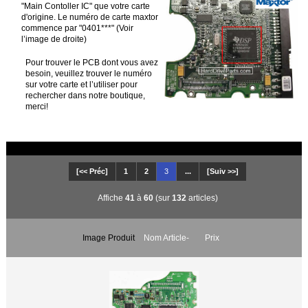
"Main Contoller IC" que votre carte
d'origine. Le numéro de carte maxtor
commence par "0401***" (Voir
l’image de droite)
Pour trouver le PCB dont vous avez
besoin, veuillez trouver le numéro
sur votre carte et l’utiliser pour
rechercher dans notre boutique,
merci!
[<< Préc]
1
2
3
...
[Suiv >>]
Affiche
41
à
60
(sur
132
articles)
Image Produit
Nom Article-
Prix