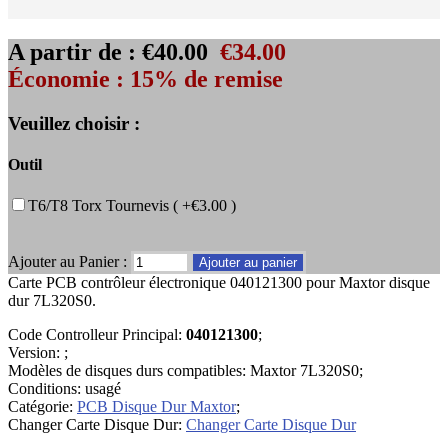
A partir de :
€40.00
€34.00
Économie : 15% de remise
Veuillez choisir :
Outil
T6/T8 Torx Tournevis ( +€3.00 )
Ajouter au Panier :
Carte PCB contrôleur électronique 040121300 pour Maxtor disque
dur 7L320S0.
Code Controlleur Principal:
040121300
;
Version: ;
Modèles de disques durs compatibles: Maxtor 7L320S0;
Conditions: usagé
Catégorie:
PCB Disque Dur Maxtor
;
Changer Carte Disque Dur:
Changer Carte Disque Dur