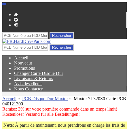
Accueil
Nouveaut
Promotions
Changer Carte Disque Dur
Livraisons & Retours
Avis des clients
Nous Contacter
Accueil
::
PCB Disque Dur Maxtor
:: Maxtor 7L320S0 Carte PCB
040121300
Remise: 3% sur votre première commande dans un temps limité.
Kostenloser Versand für alle Bestellungen!
Note
: À partir de maintenant, nous prendrons en charge les frais de