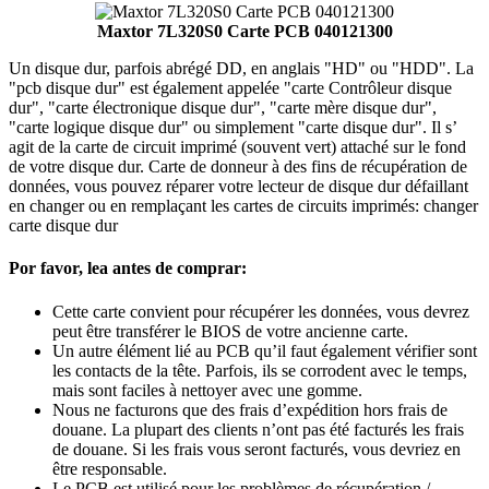
Maxtor 7L320S0 Carte PCB 040121300
Un disque dur, parfois abrégé DD, en anglais "HD" ou "HDD". La
"pcb disque dur" est également appelée "carte Contrôleur disque
dur", "carte électronique disque dur", "carte mère disque dur",
"carte logique disque dur" ou simplement "carte disque dur". Il s’
agit de la carte de circuit imprimé (souvent vert) attaché sur le fond
de votre disque dur. Carte de donneur à des fins de récupération de
données, vous pouvez réparer votre lecteur de disque dur défaillant
en changer ou en remplaçant les cartes de circuits imprimés: changer
carte disque dur
Por favor, lea antes de comprar:
Cette carte convient pour récupérer les données, vous devrez
peut être transférer le BIOS de votre ancienne carte.
Un autre élément lié au PCB qu’il faut également vérifier sont
les contacts de la tête. Parfois, ils se corrodent avec le temps,
mais sont faciles à nettoyer avec une gomme.
Nous ne facturons que des frais d’expédition hors frais de
douane. La plupart des clients n’ont pas été facturés les frais
de douane. Si les frais vous seront facturés, vous devriez en
être responsable.
Le PCB est utilisé pour les problèmes de récupération /