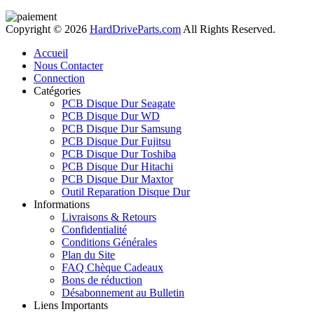
Copyright © 2026
HardDriveParts.com
All Rights Reserved.
Accueil
Nous Contacter
Connection
Catégories
PCB Disque Dur Seagate
PCB Disque Dur WD
PCB Disque Dur Samsung
PCB Disque Dur Fujitsu
PCB Disque Dur Toshiba
PCB Disque Dur Hitachi
PCB Disque Dur Maxtor
Outil Reparation Disque Dur
Informations
Livraisons & Retours
Confidentialité
Conditions Générales
Plan du Site
FAQ Chèque Cadeaux
Bons de réduction
Désabonnement au Bulletin
Liens Importants