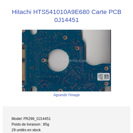
Hitachi HTS541010A9E680 Carte PCB
0J14451
Agrandir l'image
Model: FR298_0J14451
Poids de livraison : 85g
29 unités en stock