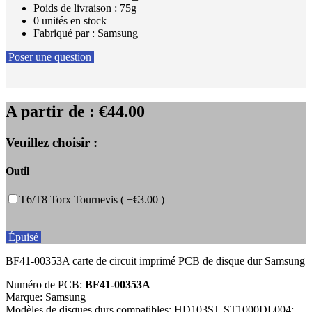
Poids de livraison : 75g
0 unités en stock
Fabriqué par : Samsung
Poser une question
A partir de :
€44.00
Veuillez choisir :
Outil
T6/T8 Torx Tournevis ( +€3.00 )
Épuisé
BF41-00353A carte de circuit imprimé PCB de disque dur Samsung
Numéro de PCB:
BF41-00353A
Marque: Samsung
Modèles de disques durs compatibles: HD103SJ, ST1000DL004;...