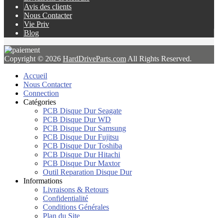
Avis des clients
Nous Contacter
Vie Priv
Blog
Copyright © 2026
HardDriveParts.com
All Rights Reserved.
Accueil
Nous Contacter
Connection
Catégories
PCB Disque Dur Seagate
PCB Disque Dur WD
PCB Disque Dur Samsung
PCB Disque Dur Fujitsu
PCB Disque Dur Toshiba
PCB Disque Dur Hitachi
PCB Disque Dur Maxtor
Outil Reparation Disque Dur
Informations
Livraisons & Retours
Confidentialité
Conditions Générales
Plan du Site