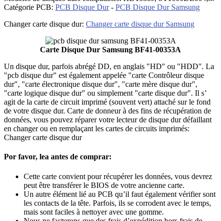
Catégorie PCB:
PCB Disque Dur
-
PCB Disque Dur Samsung
Changer carte disque dur:
Changer carte disque dur Samsung
Carte Disque Dur Samsung BF41-00353A
Un disque dur, parfois abrégé DD, en anglais "HD" ou "HDD". La
"pcb disque dur" est également appelée "carte Contrôleur disque
dur", "carte électronique disque dur", "carte mère disque dur",
"carte logique disque dur" ou simplement "carte disque dur". Il s’
agit de la carte de circuit imprimé (souvent vert) attaché sur le fond
de votre disque dur. Carte de donneur à des fins de récupération de
données, vous pouvez réparer votre lecteur de disque dur défaillant
en changer ou en remplaçant les cartes de circuits imprimés:
Changer carte disque dur
Por favor, lea antes de comprar:
Cette carte convient pour récupérer les données, vous devrez
peut être transférer le BIOS de votre ancienne carte.
Un autre élément lié au PCB qu’il faut également vérifier sont
les contacts de la tête. Parfois, ils se corrodent avec le temps,
mais sont faciles à nettoyer avec une gomme.
Nous ne facturons que des frais d’expédition hors frais de