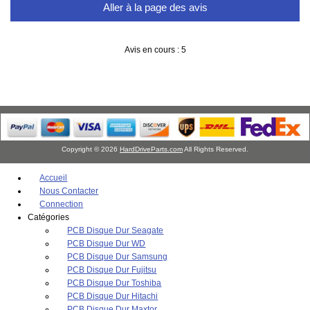
Aller à la page des avis
Avis en cours : 5
Copyright © 2026
HardDriveParts.com
All Rights Reserved.
Accueil
Nous Contacter
Connection
Catégories
PCB Disque Dur Seagate
PCB Disque Dur WD
PCB Disque Dur Samsung
PCB Disque Dur Fujitsu
PCB Disque Dur Toshiba
PCB Disque Dur Hitachi
PCB Disque Dur Maxtor