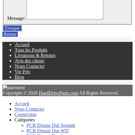
Message:
Retour
Accueil
Tous les Produits
Livraisons & Retours
Avis des clients
Nous Contacter
Vie Priv
Blog
Copyright © 2026
HardDriveParts.com
All Rights Reserved.
Accueil
Nous Contacter
Connection
Catégories
PCB Disque Dur Seagate
PCB Disque Dur WD