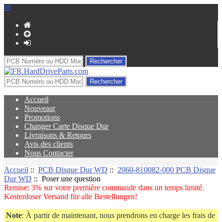
Accueil
Nouveaut
Promotions
Changer Carte Disque Dur
Livraisons & Retours
Avis des clients
Nous Contacter
Accueil
::
PCB Disque Dur WD
::
2060-810082-000 PCB Disque
Dur WD
:: Poser une question
Remise: 3% sur votre première commande dans un temps limité.
Kostenloser Versand für alle Bestellungen!
Note
: À partir de maintenant, nous prendrons en charge les frais de