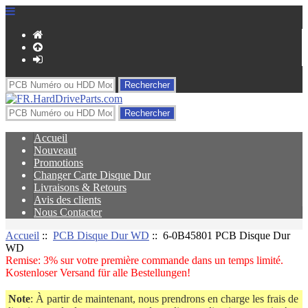
Accueil
Nouveaut
Promotions
Changer Carte Disque Dur
Livraisons & Retours
Avis des clients
Nous Contacter
Accueil
::
PCB Disque Dur WD
:: 6-0B45801 PCB Disque Dur
WD
Remise: 3% sur votre première commande dans un temps limité.
Kostenloser Versand für alle Bestellungen!
Note
: À partir de maintenant, nous prendrons en charge les frais de