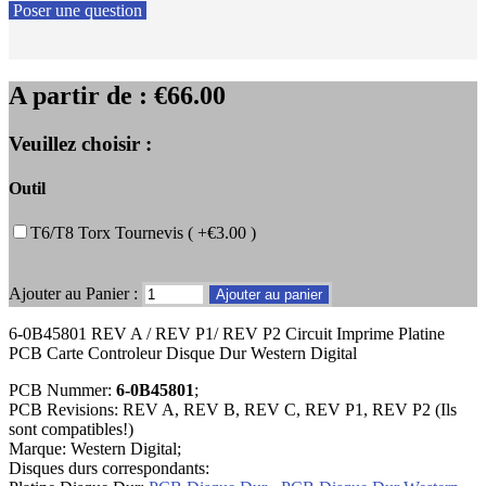
Poser une question
A partir de :
€66.00
Veuillez choisir :
Outil
T6/T8 Torx Tournevis ( +€3.00 )
Ajouter au Panier :
6-0B45801 REV A / REV P1/ REV P2 Circuit Imprime Platine
PCB Carte Controleur Disque Dur Western Digital
PCB Nummer:
6-0B45801
;
PCB Revisions: REV A, REV B, REV C, REV P1, REV P2 (Ils
sont compatibles!)
Marque: Western Digital;
Disques durs correspondants: