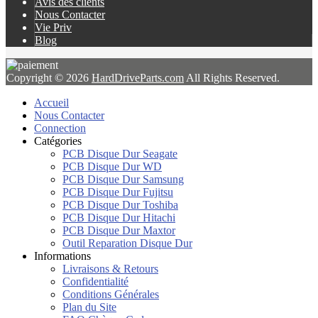
Avis des clients
Nous Contacter
Vie Priv
Blog
Copyright © 2026
HardDriveParts.com
All Rights Reserved.
Accueil
Nous Contacter
Connection
Catégories
PCB Disque Dur Seagate
PCB Disque Dur WD
PCB Disque Dur Samsung
PCB Disque Dur Fujitsu
PCB Disque Dur Toshiba
PCB Disque Dur Hitachi
PCB Disque Dur Maxtor
Outil Reparation Disque Dur
Informations
Livraisons & Retours
Confidentialité
Conditions Générales
Plan du Site