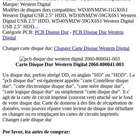
Marque: Western Digital
Modèles de disques durs compatibles: WD30NMZW-11GX6S1
Western Digital USB 2.5" HDD, WD30NMZW-59GX6S1 Western
Digital USB 2.5" HDD, WD40NMZW-59GX6S1 Western Digital
USB 2.5" HDD...
Catégorie PCB:
PCB Disque Dur
-
PCB Disque Dur Western
Digital
Changer carte disque dur:
Changer Carte Disque Western Digital
Carte Disque Dur Western Digital 2060-800041-003
Un disque dur, parfois abrégé DD, en anglais "HD" ou "HDD". La
"pcb disque dur" est également appelée "carte Contrôleur disque
dur", "carte électronique disque dur", "carte mère disque dur",
"carte logique disque dur" ou simplement "carte disque dur". Il s’
agit de la carte de circuit imprimé (souvent vert) attaché sur le fond
de votre disque dur. Carte de donneur à des fins de récupération de
données, vous pouvez réparer votre lecteur de disque dur défaillant
en changer ou en remplaçant les cartes de circuits imprimés:
Changer carte disque dur
Por favor, lea antes de comprar: