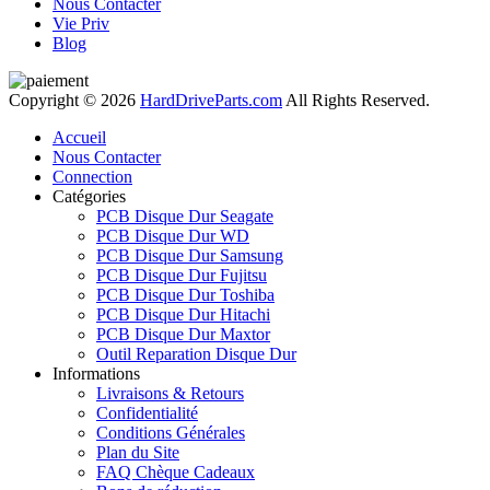
Nous Contacter
Vie Priv
Blog
Copyright © 2026
HardDriveParts.com
All Rights Reserved.
Accueil
Nous Contacter
Connection
Catégories
PCB Disque Dur Seagate
PCB Disque Dur WD
PCB Disque Dur Samsung
PCB Disque Dur Fujitsu
PCB Disque Dur Toshiba
PCB Disque Dur Hitachi
PCB Disque Dur Maxtor
Outil Reparation Disque Dur
Informations
Livraisons & Retours
Confidentialité
Conditions Générales
Plan du Site
FAQ Chèque Cadeaux