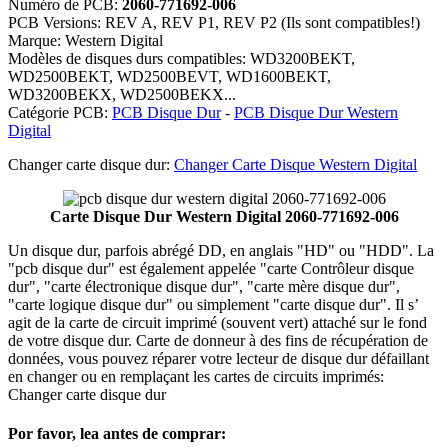
Numéro de PCB:
2060-771692-006
PCB Versions: REV A, REV P1, REV P2 (Ils sont compatibles!)
Marque: Western Digital
Modèles de disques durs compatibles: WD3200BEKT,
WD2500BEKT, WD2500BEVT, WD1600BEKT,
WD3200BEKX, WD2500BEKX...
Catégorie PCB:
PCB Disque Dur
-
PCB Disque Dur Western
Digital
Changer carte disque dur:
Changer Carte Disque Western Digital
Carte Disque Dur Western Digital 2060-771692-006
Un disque dur, parfois abrégé DD, en anglais "HD" ou "HDD". La
"pcb disque dur" est également appelée "carte Contrôleur disque
dur", "carte électronique disque dur", "carte mère disque dur",
"carte logique disque dur" ou simplement "carte disque dur". Il s’
agit de la carte de circuit imprimé (souvent vert) attaché sur le fond
de votre disque dur. Carte de donneur à des fins de récupération de
données, vous pouvez réparer votre lecteur de disque dur défaillant
en changer ou en remplaçant les cartes de circuits imprimés:
Changer carte disque dur
Por favor, lea antes de comprar: