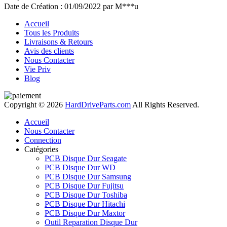
Date de Création : 01/09/2022 par M***u
Accueil
Tous les Produits
Livraisons & Retours
Avis des clients
Nous Contacter
Vie Priv
Blog
Copyright © 2026
HardDriveParts.com
All Rights Reserved.
Accueil
Nous Contacter
Connection
Catégories
PCB Disque Dur Seagate
PCB Disque Dur WD
PCB Disque Dur Samsung
PCB Disque Dur Fujitsu
PCB Disque Dur Toshiba
PCB Disque Dur Hitachi
PCB Disque Dur Maxtor
Outil Reparation Disque Dur