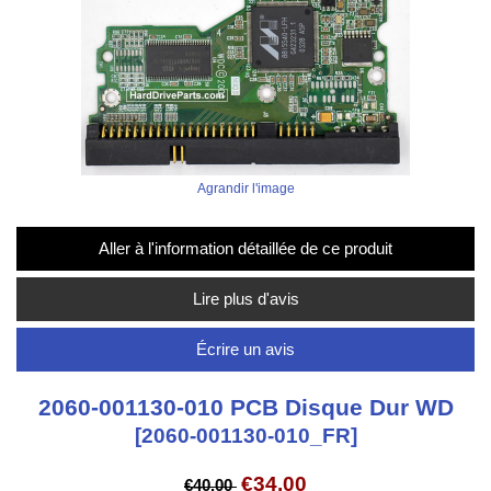
Agrandir l'image
Aller à l'information détaillée de ce produit
Lire plus d'avis
Écrire un avis
2060-001130-010 PCB Disque Dur WD
[2060-001130-010_FR]
€34.00
€40.00