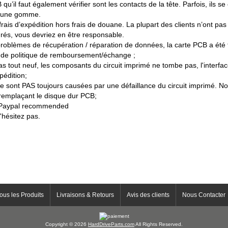
qu’il faut également vérifier sont les contacts de la tête. Parfois, ils s
ec une gomme.
ais d’expédition hors frais de douane. La plupart des clients n’ont pas 
turés, vous devriez en être responsable.
 problèmes de récupération / réparation de données, la carte PCB a été 
s de politique de remboursement/échange ;
pas tout neuf, les composants du circuit imprimé ne tombe pas, l'interfa
pédition;
 sont PAS toujours causées par une défaillance du circuit imprimé. N
remplaçant le disque dur PCB;
/ Paypal recommended
'hésitez pas.
ous les Produits
Livraisons & Retours
Avis des clients
Nous Contacter
Copyright © 2026
HardDriveParts.com
All Rights Reserved.