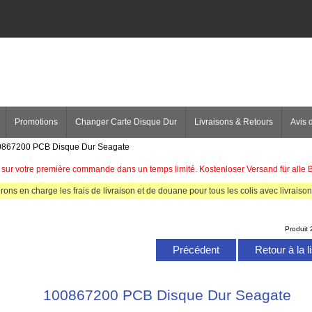
Promotions
Changer Carte Disque Dur
Livraisons & Retours
Avis d
0867200 PCB Disque Dur Seagate
sur votre première commande dans un temps limité. Kostenloser Versand für alle 
rons en charge les frais de livraison et de douane pour tous les colis avec livraison 
Produit
Précédent
Retour à la l
100867200 PCB Disque Dur Seagate