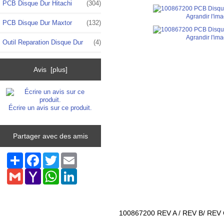
PCB Disque Dur Hitachi
(304)
Agrandir l'im
PCB Disque Dur Maxtor
(132)
Agrandir l'im
Outil Reparation Disque Dur
(4)
Avis [plus]
Écrire un avis sur ce produit.
Partager avec des amis
Share
Facebook
Twitter
Email
Gmail
Yahoo
WhatsApp
LinkedIn
Mail
100867200 REV A / REV B/ REV C