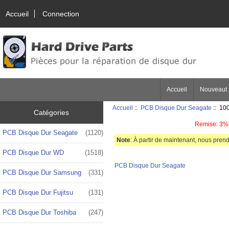
Accueil
Connection
Accueil
Nouveaut
Accueil
::
PCB Disque Dur Seagate
:: 10
Catégories
Remise: 3% 
PCB Disque Dur Seagate
(1120)
Note
: À partir de maintenant, nous prend
PCB Disque Dur WD
(1518)
PCB Disque Dur Seagate
PCB Disque Dur Samsung
(331)
PCB Disque Dur Fujitsu
(131)
PCB Disque Dur Toshiba
(247)