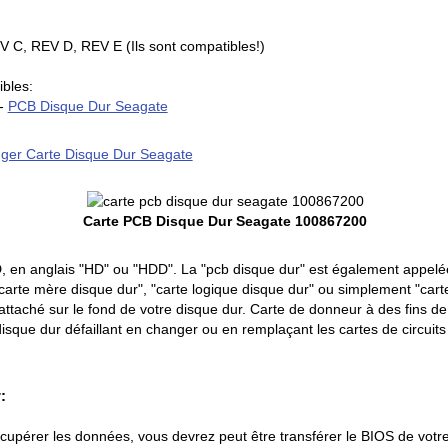
 C, REV D, REV E (Ils sont compatibles!)
bles:
-
PCB Disque Dur Seagate
ger Carte Disque Dur Seagate
Carte PCB Disque Dur Seagate 100867200
, en anglais "HD" ou "HDD". La "pcb disque dur" est également appelée
carte mère disque dur", "carte logique disque dur" ou simplement "carte d
 attaché sur le fond de votre disque dur. Carte de donneur à des fins 
isque dur défaillant en changer ou en remplaçant les cartes de circuit
:
écupérer les données, vous devrez peut être transférer le BIOS de votr