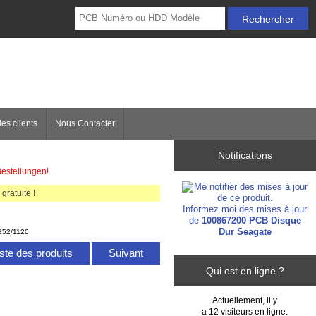
es clients
Nous Contacter
Notifications
Bestellungen!
gratuite !
Informez moi des mises à jour
de
100867200 PCB Disque
Dur Seagate
 252/1120
iste des produits
Suivant
Qui est en ligne ?
Actuellement, il y
a 12 visiteurs en ligne.