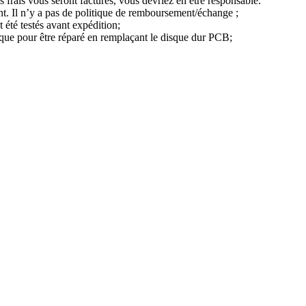
s frais vous seront facturés, vous devriez en être responsable.
nt. Il n’y a pas de politique de remboursement/échange ;
 été testés avant expédition;
que pour être réparé en remplaçant le disque dur PCB;