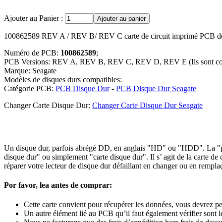
Ajouter au Panier :
100862589 REV A / REV B/ REV C carte de circuit imprimé PCB de
Numéro de PCB:
100862589
;
PCB Versions: REV A, REV B, REV C, REV D, REV E (Ils sont com
Marque: Seagate
Modèles de disques durs compatibles:
Catégorie PCB:
PCB Disque Dur
-
PCB Disque Dur Seagate
Changer Carte Disque Dur:
Changer Carte Disque Dur Seagate
Un disque dur, parfois abrégé DD, en anglais "HD" ou "HDD". La "pcb 
disque dur" ou simplement "carte disque dur". Il s’ agit de la carte d
réparer votre lecteur de disque dur défaillant en changer ou en remplaç
Por favor, lea antes de comprar:
Cette carte convient pour récupérer les données, vous devrez peu
Un autre élément lié au PCB qu’il faut également vérifier sont le