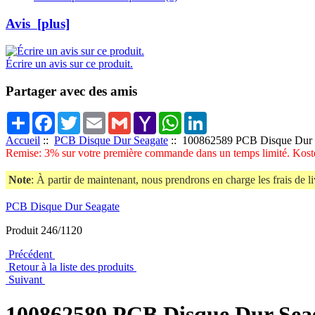
Avis [plus]
Écrire un avis sur ce produit.
Partager avec des amis
Share
Facebook
Twitter
Email
Gmail
Yahoo
WhatsApp
LinkedIn
Mail
Accueil
::
PCB Disque Dur Seagate
:: 100862589 PCB Disque Dur 
Remise: 3% sur votre première commande dans un temps limité. Koste
Note
: À partir de maintenant, nous prendrons en charge les frais de li
PCB Disque Dur Seagate
Produit 246/1120
Précédent
Retour à la liste des produits
Suivant
100862589 PCB Disque Dur Sea