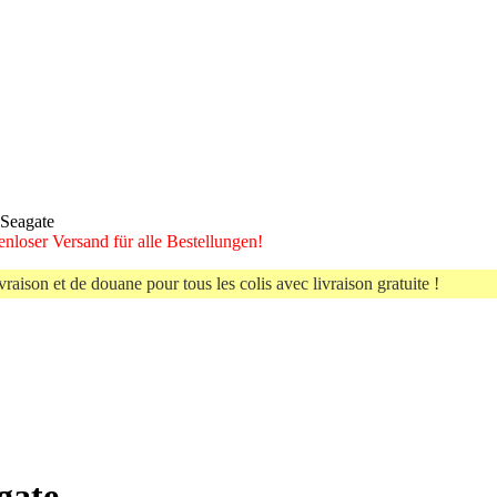
Seagate
nloser Versand für alle Bestellungen!
vraison et de douane pour tous les colis avec livraison gratuite !
gate