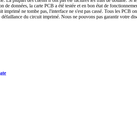
. La plupart des clients n’ont pas été facturés les frais de douane. Si le
ion de données, la carte PCB a été testée et en bon état de fonctionneme
uit imprimé ne tombe pas, l'interface ne s'est pas cassé. Tous les PCB ont
défaillance du circuit imprimé. Nous ne pouvons pas garantir votre dis
ate