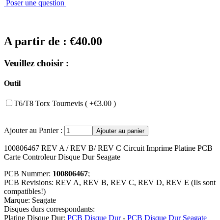
Poser une question
A partir de :
€40.00
Veuillez choisir :
Outil
T6/T8 Torx Tournevis ( +€3.00 )
Ajouter au Panier :
100806467 REV A / REV B/ REV C Circuit Imprime Platine PCB
Carte Controleur Disque Dur Seagate
PCB Nummer:
100806467
;
PCB Revisions: REV A, REV B, REV C, REV D, REV E (Ils sont
compatibles!)
Marque: Seagate
Disques durs correspondants:
Platine Disque Dur:
PCB Disque Dur
-
PCB Disque Dur Seagate