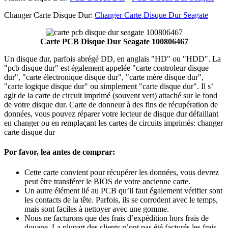
Changer Carte Disque Dur:
Changer Carte Disque Dur Seagate
Carte PCB Disque Dur Seagate 100806467
Un disque dur, parfois abrégé DD, en anglais "HD" ou "HDD". La
"pcb disque dur" est également appelée "carte controleur disque
dur", "carte électronique disque dur", "carte mère disque dur",
"carte logique disque dur" ou simplement "carte disque dur". Il s’
agit de la carte de circuit imprimé (souvent vert) attaché sur le fond
de votre disque dur. Carte de donneur à des fins de récupération de
données, vous pouvez réparer votre lecteur de disque dur défaillant
en changer ou en remplaçant les cartes de circuits imprimés: changer
carte disque dur
Por favor, lea antes de comprar:
Cette carte convient pour récupérer les données, vous devrez
peut être transférer le BIOS de votre ancienne carte.
Un autre élément lié au PCB qu’il faut également vérifier sont
les contacts de la tête. Parfois, ils se corrodent avec le temps,
mais sont faciles à nettoyer avec une gomme.
Nous ne facturons que des frais d’expédition hors frais de
douane. La plupart des clients n’ont pas été facturés les frais