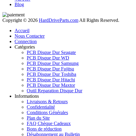
Blog
Copyright © 2026
HardDriveParts.com
All Rights Reserved.
Accueil
Nous Contacter
Connection
Catégories
PCB Disque Dur Seagate
PCB Disque Dur WD
PCB Disque Dur Samsung
PCB Disque Dur Fujitsu
PCB Disque Dur Toshiba
PCB Disque Dur Hitachi
PCB Disque Dur Maxtor
Outil Reparation Disque Dur
Informations
Livraisons & Retours
Confidentialité
Conditions Générales
Plan du Site
FAQ Chèque Cadeaux
Bons de réduction
Désabonnement au Bulletin