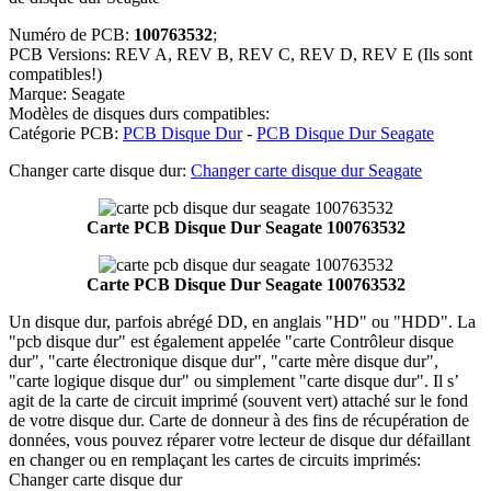
Numéro de PCB:
100763532
;
PCB Versions: REV A, REV B, REV C, REV D, REV E (Ils sont
compatibles!)
Marque: Seagate
Modèles de disques durs compatibles:
Catégorie PCB:
PCB Disque Dur
-
PCB Disque Dur Seagate
Changer carte disque dur:
Changer carte disque dur Seagate
Carte PCB Disque Dur Seagate 100763532
Carte PCB Disque Dur Seagate 100763532
Un disque dur, parfois abrégé DD, en anglais "HD" ou "HDD". La
"pcb disque dur" est également appelée "carte Contrôleur disque
dur", "carte électronique disque dur", "carte mère disque dur",
"carte logique disque dur" ou simplement "carte disque dur". Il s’
agit de la carte de circuit imprimé (souvent vert) attaché sur le fond
de votre disque dur. Carte de donneur à des fins de récupération de
données, vous pouvez réparer votre lecteur de disque dur défaillant
en changer ou en remplaçant les cartes de circuits imprimés:
Changer carte disque dur