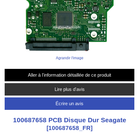
Agrandir l'image
Aller à l'information détaillée de ce produit
Lire plus d'avis
Écrire un avis
100687658 PCB Disque Dur Seagate
[100687658_FR]