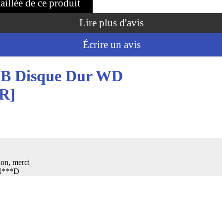
taillée de ce produit
Lire plus d'avis
Écrire un avis
CB Disque Dur WD
R]
ion, merci
 H***D