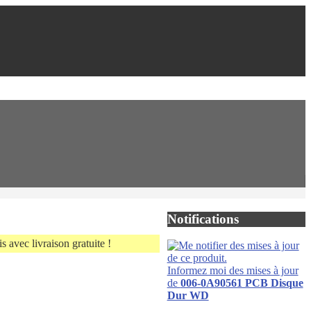
!
Notifications
s avec livraison gratuite !
Informez moi des mises à jour
de
006-0A90561 PCB Disque
Dur WD