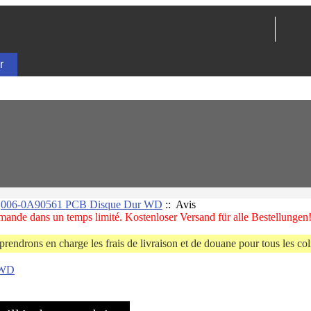
:
006-0A90561 PCB Disque Dur WD
:: Avis
ande dans un temps limité. Kostenloser Versand für alle Bestellungen
prendrons en charge les frais de livraison et de douane pour tous les coli