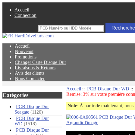
Accueil
Connection
Accueil
Nouveaut
Promotions
Changer Carte Disque Dur
Livraisons & Retours
Avis des clients
Nous Contacter
Accueil
::
PCB Disque Dur WD
:
Remise: 3% sur votre première comm
Catégories
Note
: À partir de maintenant, nous 
PCB Disque Dur
Seagate
(1120)
PCB Disque Dur
Agrandir l'image
WD
(1518)
PCB Disque Dur