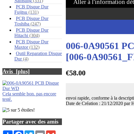
Samsung
(331)
Aller à l'information dé
PCB Disque Dur
Fujitsu
(131)
PCB Disque Dur
Toshiba
(247)
PCB Disque Dur
Hitachi
(304)
PCB Disque Dur
006-0A90561 P
Maxtor
(132)
Outil Reparation Disque
[006-0A90561_F
Dur
(4)
Avis [plus]
€58.00
Cela semble bon. pas encore
envoi rapide, conforme à la descript
testé.
Date de Création : 21/12/2020 par
Partager avec des amis
Share
Facebook
Twitter
Email
Gmail