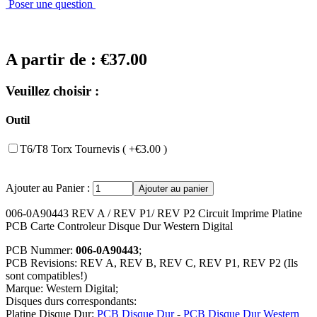
Poser une question
A partir de :
€37.00
Veuillez choisir :
Outil
T6/T8 Torx Tournevis ( +€3.00 )
Ajouter au Panier :
006-0A90443 REV A / REV P1/ REV P2 Circuit Imprime Platine
PCB Carte Controleur Disque Dur Western Digital
PCB Nummer:
006-0A90443
;
PCB Revisions: REV A, REV B, REV C, REV P1, REV P2 (Ils
sont compatibles!)
Marque: Western Digital;
Disques durs correspondants:
Platine Disque Dur:
PCB Disque Dur
-
PCB Disque Dur Western